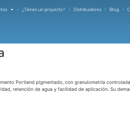
tos
¿Tienes un proyecto?
Distribuidores
Blog
C
a
mento Portland pigmentado, con granulometría controlada
idad, retención de agua y facilidad de aplicación. Su dema