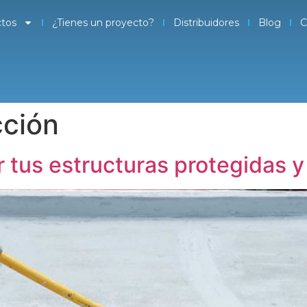
tos
¿Tienes un proyecto?
Distribuidores
Blog
C
cción
 tus estructuras protegidas 