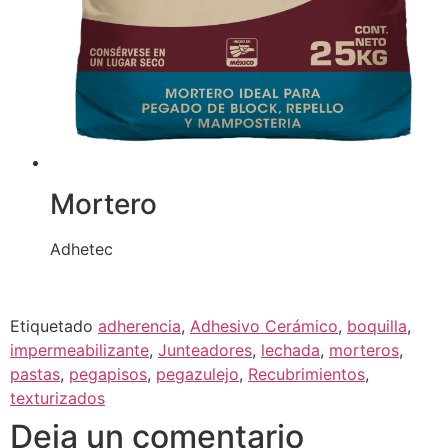
Mortero
Adhetec
Etiquetado
adherencia
,
Adhesivo Cerámico
,
boquilla
,
impermeabilizante
,
Junteadores
,
lechada
,
morteros
,
pastas
,
pegapisos
,
pegazulejo
,
Recubrimientos
,
texturizados
Deja un comentario