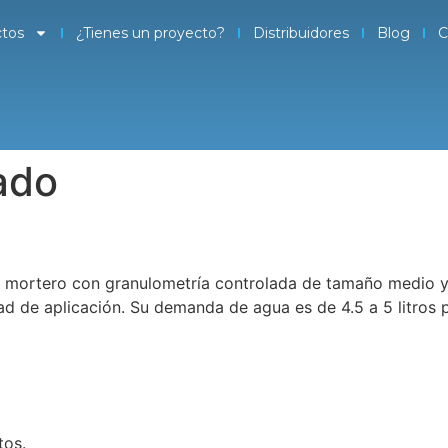
tos
¿Tienes un proyecto?
Distribuidores
Blog
C
ado
mortero con granulometría controlada de tamaño medio y a
dad de aplicación. Su demanda de agua es de 4.5 a 5 litros 
tos.